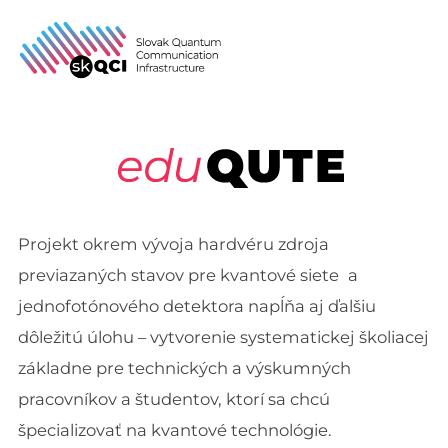
Skip
to
Search
TOGG
content
for:
Projekt okrem vývoja hardvéru zdroja
previazaných stavov pre kvantové siete
a
jednofotónového detektora napĺňa aj ďalšiu
dôležitú úlohu – vytvorenie systematickej školiacej
základne pre technických a výskumných
pracovníkov a študentov, ktorí sa chcú
špecializovať na kvantové technológie.