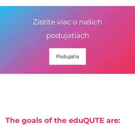
Zistite viac o našich
podujatiach
Podujatia
The goals of the
eduQUTE
are: